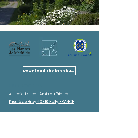
Download the brochure
Our address
Association des Amis du Prieuré
Prieuré de Bray 60810 Rully, FRANCE
Our address
Wivisites
Châteaux près d'ici
Wivisite