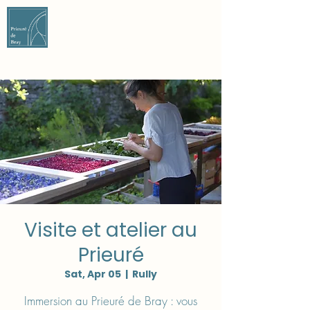
CONTACT US
CONTACT US
Visite et atelier au
Prieuré
Sat, Apr 05
  |  
Rully
Immersion au Prieuré de Bray : vous