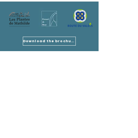
Download the brochure
Our address
Association des Amis du Prieuré
Prieuré de Bray 60810 Rully, FRANCE
Our address
Wivisites
Châteaux près d'ici
Wivisite
Châteauxprèsd'ici
Mandatory information
Legal notices