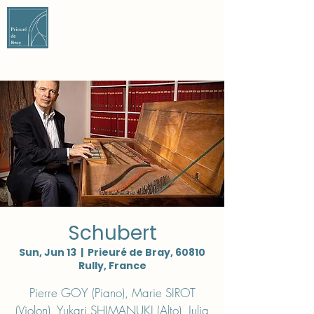
CONTACT US
CONTACT US
Schubert
Sun, Jun 13
  |  
Prieuré de Bray, 60810
Rully, France
Pierre GOY (Piano), Marie SIROT
(Violon), Yukari SHIMANUKI (Alto), Julia