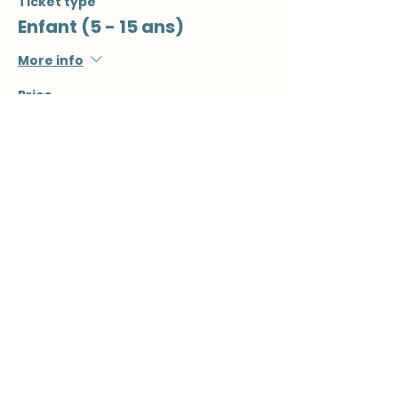
Ticket type
Enfant (5 - 15 ans)
More info
Price
€10.00
Download the brochure