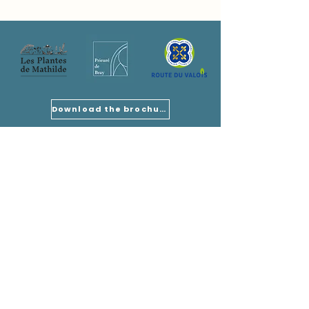
Download the brochure
Our address
Association des Amis du Prieuré
Prieuré de Bray 60810 Rully, FRANCE
Our address
Wivisites
Châteaux près d'ici
Wivisite
Châteauxprèsd'ici
Mandatory information