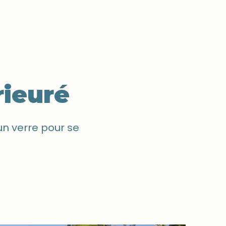
NOUS CONTACTER
naires
Boutique
DON ET ADHÉSION
rieuré
 un verre pour se