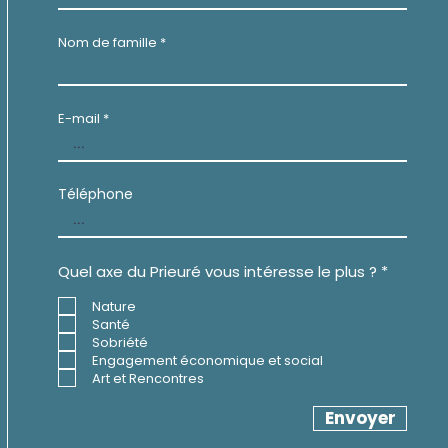
Nom de famille
E-mail
Téléphone
O
Quel axe du Prieuré vous intéresse le plus ?
*
b
l
Nature
i
Santé
g
Sobriété
a
t
Engagement économique et social
o
Art et Rencontres
i
r
Envoyer
e