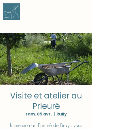
DON ET ADHÉSION
NOUS CONTACTER
Visite et atelier au
Prieuré
sam. 05 avr.
  |  
Rully
Immersion au Prieuré de Bray : vous