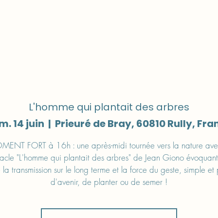
Séminaires et Réunions
Nos évènements
Parte
L'homme qui plantait des arbres
m. 14 juin
  |  
Prieuré de Bray, 60810 Rully, Fra
ENT FORT à 16h : une après-midi tournée vers la nature ave
acle "L'homme qui plantait des arbres" de Jean Giono évoquan
 la transmission sur le long terme et la force du geste, simple et 
d'avenir, de planter ou de semer !