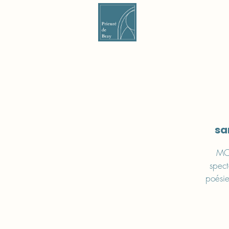
Le Prieuré
sa
MOM
spect
poésie