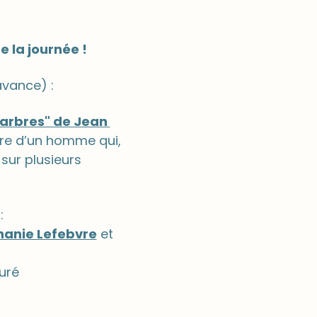
e la journée !
avance) : 
arbres" de Jean 
oire d’un homme qui, 
sur plusieurs 
:
hanie Lefebvre
 et 
uré 