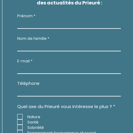
des actualités du Prieuré :
Prénom
Nom de famille
E-mail
Téléphone
O
Quel axe du Prieuré vous intéresse le plus ?
*
b
l
Nature
i
Santé
g
Sobriété
a
t
Engagement économique et social