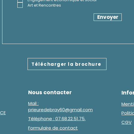
o
Art et Rencontres
i
r
Envoyer
e
Télécharger la brochure
Nous contacter
Info
Mail :
Menti
prieuredebray60@gmail.com
NCE
Polit
Téléphone : 07.68.22.51.75.
CGV
Formulaire de contact