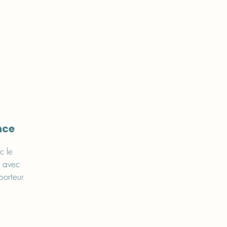
NOUS CONTACTER
naires
Boutique
DON ET ADHÉSION
nce
c le
t avec
porteur